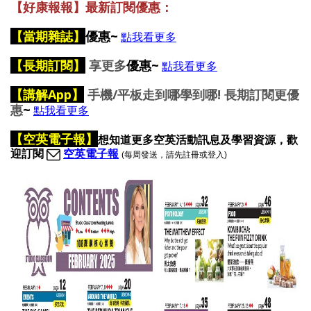
【好康報報】最新訂閱優惠：
【
當期雜誌】
優惠~
點我看更多
【長期訂閱】
享更多
優惠~
點我看更多
【講解App】
手機/平板走到哪學到哪! 長期訂閱更優
惠
~
點我看更多
【空英電子報】
想
知道更多空英活動訊息及學習資源，歡
迎訂閱
空英電子報
(每周發送，請先註冊或登入)