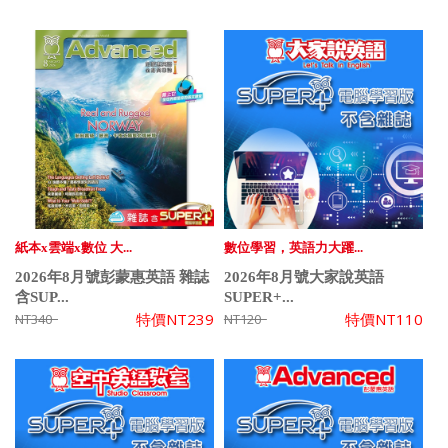
紙本x雲端x數位 大...
數位學習，英語力大躍...
2026年8月號彭蒙惠英語 雜誌
2026年8月號大家說英語
含SUP...
SUPER+...
特價
NT239
特價
NT110
NT340
NT120