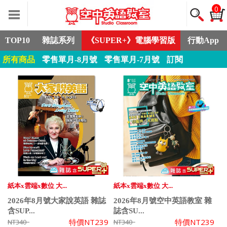
0
TOP10
雜誌系列
《SUPER+》電腦學習版
行動App
所有商品
零售單月-8月號
零售單月-7月號
訂閱
紙本x雲端x數位 大...
紙本x雲端x數位 大...
2026年8月號大家說英語 雜誌
2026年8月號空中英語教室 雜
含SUP...
誌含SU...
特價
NT239
特價
NT239
NT340
NT340