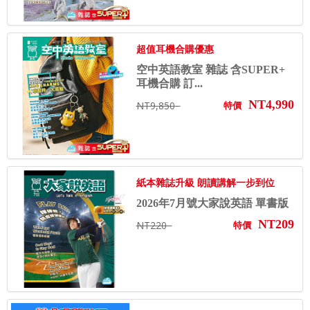
超值耳機合購優惠
空中英語教室 雜誌 含SUPER+
耳機合購 訂...
NT4,990
NT9,850
特價
紙本雜誌升級 朗讀講解一步到位
2026年7月號大家說英語 單書版
NT209
NT220
特價