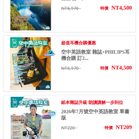
NT4,500
NT6,970
特價
超值耳機合購優惠
空中英語教室 雜誌+PHILIPS耳
機合購 訂2...
NT4,500
NT6,970
特價
紙本雜誌升級 朗讀講解一步到位
2026年7月號空中英語教室 單書
版
NT209
NT220
特價