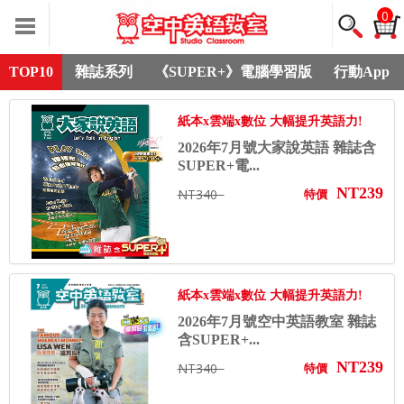
0
TOP10
雜誌系列
《SUPER+》電腦學習版
行動App
紙本x雲端x數位 大幅提升英語力!
2026年7月號大家說英語 雜誌含
SUPER+電...
NT239
NT340
特價
紙本x雲端x數位 大幅提升英語力!
2026年7月號空中英語教室 雜誌
含SUPER+...
NT239
NT340
特價