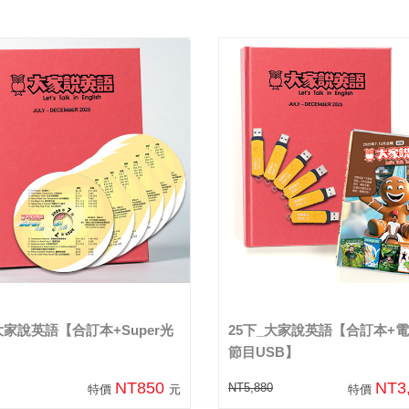
大家說英語【合訂本+Super光
25下_大家說英語【合訂本+
節目USB】
NT850
NT3
NT5,880
特價
元
特價