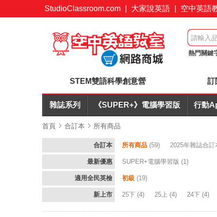
StudioClassroom.com
|
大家說英語
|
空中英語
熱門關鍵
會議力
STEM雙語科學創意營
訂
雜誌系列
《SUPER+》電腦學習版
行動A
首頁
合訂本
所有商品
合訂本
所有商品
(59)
2025年雜誌合訂
最新優惠
SUPER+電腦學習版
(1)
適用全民英檢
初級
(19)
新上市
25下
(4)
25上
(4)
24下
(4)