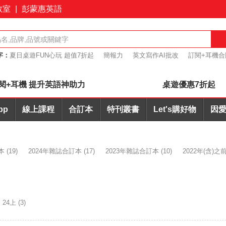
教室
|
彭蒙惠英語
字：
夏日桌遊FUN心玩 超值7折起
簡報力
英文寫作AI批改
訂閱+耳機合
桌遊優惠7折起
閱+耳機 提升英語神助力
桌遊優惠7折起
pp
線上課程
合訂本
特刊叢書
Let's購好物
因愛
本
(19)
2024年雜誌合訂本
(17)
2023年雜誌合訂本
(10)
2022年(含)
24上
(3)