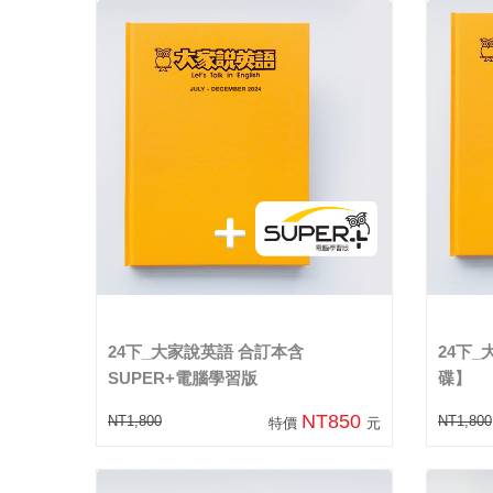
24下_大家說英語 合訂本含
24下_
SUPER+電腦學習版
碟】
NT850
NT1,800
NT1,800
特價
元