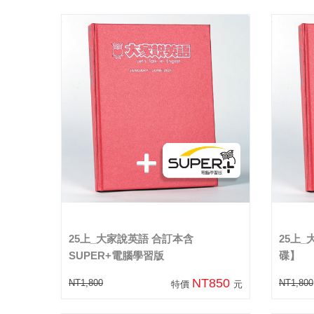
25上_大家說英語 合訂本含
25上_
SUPER+電腦學習版
碟】
NT850
NT1,800
NT1,800
特價
元