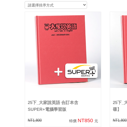
25下_大家說英語 合訂本含
25下_
SUPER+電腦學習版
碟】
NT850
NT1,800
NT1,800
特價
元