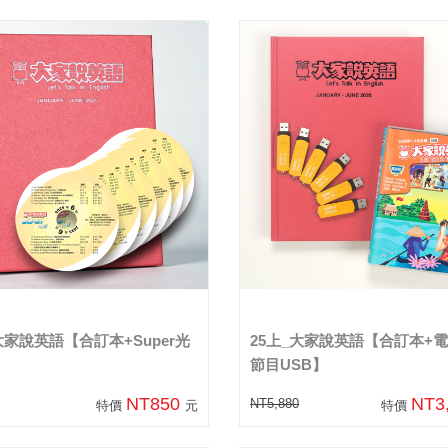
大家說英語【合訂本+Super光
25上_大家說英語【合訂本+
節目USB】
NT850
NT3
NT5,880
特價
元
特價