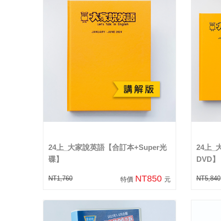
24上_大家說英語【合訂本+Super光
24上
碟】
DVD】
NT850
NT1,760
NT5,840
特價
元