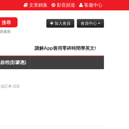
文章錦集
影音頻道
客服中心
搜尋
加入會員
會員中心
購優惠
講解App善用零碎時間學英文!
啟程(彭蒙惠)
之前合訂本
(13)